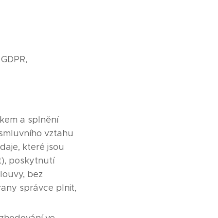
) GDPR,
íkem a splnění
 smluvního vztahu
aje, které jsou
), poskytnutí
louvy, bez
rany správce plnit,