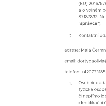
(EU) 2016/67
a o volném po
87187833, Nep
správce
"
").
Kontaktní úd
adresa: Malá Čermná
email: dortydaolivia
telefon: +420733185
Osobními údaj
fyzické osobě
či nepřímo id
identifikační 