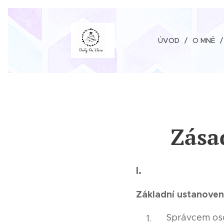
ÚVOD
O MNĚ
Zása
I.
Základní ustanoven
Správcem oso