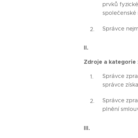
prvků fyzické
společenské i
Správce nejm
II.
Zdroje a kategorie
Správce zpra
správce získa
Správce zpra
plnění smlou
III.