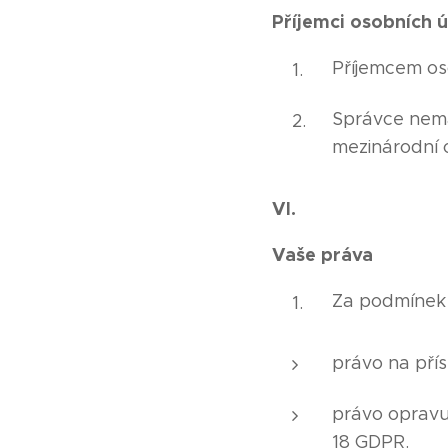
Příjemci osobních 
Příjemcem os
Správce nemá
mezinárodní o
VI.
Vaše práva
Za podmínek
právo na pří
právo opravu
18 GDPR.