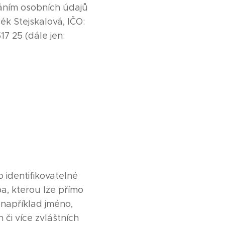
váním osobních údajů
Pék Stejskalová, IČO:
7 25 (dále jen:
 identifikovatelné
ba, kterou lze přímo
 například jméno,
n či více zvláštních