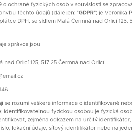
9 o ochraně fyzických osob v souvislosti se zpraco
GDPR
hybu těchto údajů (dále jen: "
") je Veronika 
látce DPH, se sídlem Malá Čermná nad Orlicí 125, 51
aje správce jsou
 nad Orlicí 125, 517 25 Čermná nad Orlicí
@email.cz
148
i se rozumí veškeré informace o identifikované nebo
; identifikovatelnou fyzickou osobou je fyzická oso
entifikovat, zejména odkazem na určitý identifikátor,
číslo, lokační údaje, síťový identifikátor nebo na jede