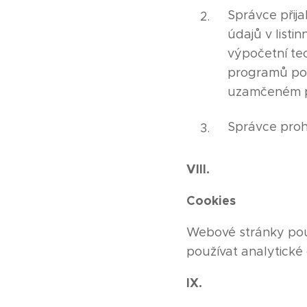
Správce přija
údajů v list
výpočetní tec
programů pou
uzamčeném p
Správce proh
VIII.
Cookies
Webové stránky použ
používat analytické
IX.