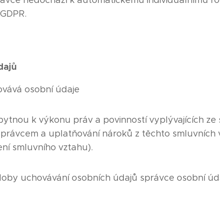
rávce nedochází k automatickému individuálnímu r
2 GDPR.
dajů
vává osobní údaje
ytnou k výkonu práv a povinností vyplývajících ze
správcem a uplatňování nároků z těchto smluvních
ení smluvního vztahu).
doby uchovávání osobních údajů správce osobní úd