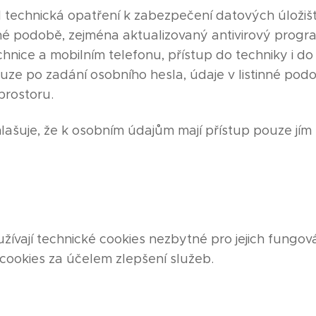
l technická opatření k zabezpečení datových úložišť
inné podobě, zejména aktualizovaný antivirový prog
hnice a mobilním telefonu, přístup do techniky i d
ze po zadání osobního hesla, údaje v listinné podo
rostoru.
lašuje, že k osobním údajům mají přístup pouze jím
ívají technické cookies nezbytné pro jejich fungo
 cookies za účelem zlepšení služeb.