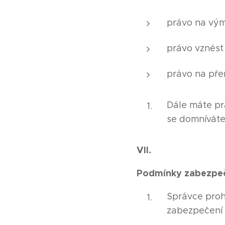
právo na vým
právo vznést 
právo na přen
Dále máte pr
se domníváte
VII.
Podmínky zabezpeč
Správce prohl
zabezpečení 