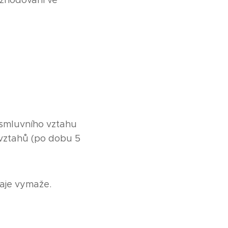
ozhodování ve
 smluvního vztahu
 vztahů (po dobu 5
aje vymaže.