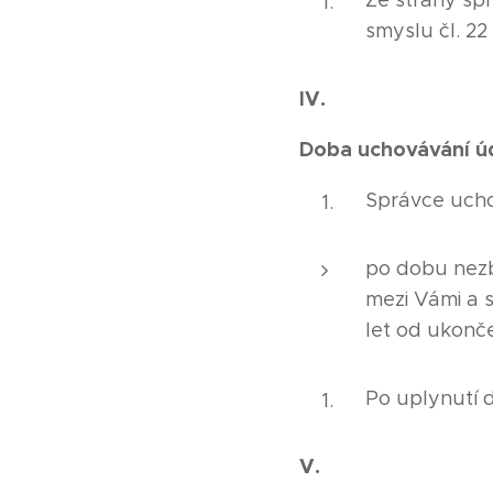
Ze strany sp
smyslu čl. 2
IV.
Doba uchovávání ú
Správce ucho
po dobu nezb
mezi Vámi a 
let od ukonč
Po uplynutí 
V.