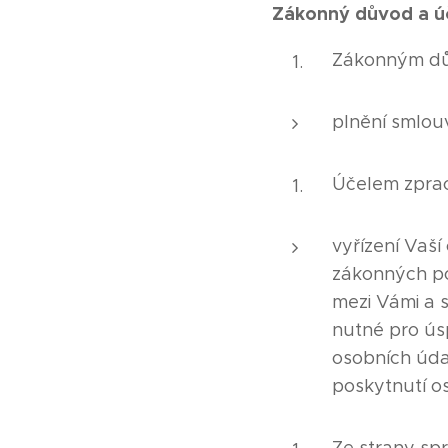
Zákonný důvod a úč
Zákonným dů
plnění smlouv
Účelem zprac
vyřízení Vaš
zákonných po
mezi Vámi a 
nutné pro ús
osobních úda
poskytnutí os